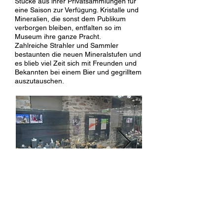
Stücke aus ihrer Privatsammlungen für
eine Saison zur Verfügung. Kristalle und
Mineralien, die sonst dem Publikum
verborgen bleiben, entfalten so im
Museum ihre ganze Pracht.
Zahlreiche Strahler und Sammler
bestaunten die neuen Mineralstufen und
es blieb viel Zeit sich mit Freunden und
Bekannten bei einem Bier und gegrilltem
auszutauschen.
Die neuen Vitrinen mit zahlreichen
Amethyst vom Fiesche
schönen Mineralstufen passen perfekt