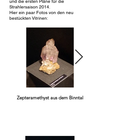
und die ersten Pläne für die
Strahlersaison 2014.
Hier ein paar Fotos von den neu
bestückten Vitrinen:
Zepteramethyst aus dem Binntal
Doppelendig ausgebild