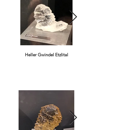
Heller Gwindel Etzlital
Eisenrose auf Rauch