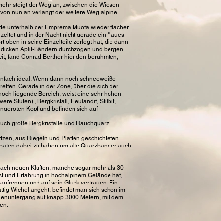
 mehr steigt der Weg an, zwischen die Wiesen
 von nun an verlangt der weitere Weg alpine
lände unterhalb der Emprema Muota wieder flacher
 zeltet und in der Nacht nicht gerade ein "laues
 oben in seine Einzelteile zerlegt hat, die dann
on dicken Aplit-Bändern durchzogen und bergen
lcit, fand Conrad Berther hier den berühmten,
einfach ideal. Wenn dann noch schneeweiße
effen. Gerade in der Zone, über die sich der
 hoch liegende Bereich, weist eine sehr hohen
 Stufen) , Bergkristall, Heulandit, Stilbit,
angeroten Kopf und befinden sich auf
 auch große Bergkristalle und Rauchquarz
tzen, aus Riegeln und Platten geschichteten
ppspaten dabei zu haben um alte Quarzbänder auch
e nach neuen Klüften, manche sogar mehr als 30
 ist und Erfahrung in hochalpinem Gelände hat,
naufrennen und auf sein Glück vertrauen. Ein
tig Wichel angeht, befindet man sich schon im
Sonnenuntergang auf knapp 3000 Metern, mit dem
len.