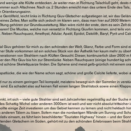
und wenige alte Klüfte entdecken. Je weiter man in Richtung Talschluß geht, desto
ommer auch Altschnee. Nach ca. 2 Stunden erreicht man das untere Ende des Tals,
 Orientierungssinn.
 Geröllfeld, leicht links in Richtung Giuv-Gletscher aufgestiegen ist, wir das Ge
n eines Zeltes. Man sollte sich jedoch im klaren sein, dass man hier auf 2600 Metern
ung gehören zur Grundausstattung. Man wäre nicht der erste, dem es sein Zelt dort
paren! Die Muotas, welche nun versetzt in Richtung Giuvfirn kommen, sind teils v
. Neben Rauchquarz, Amethyst, Adular, Apatit, Epidot, Datolith, Baryt, Pyrit und Ca
l Giuv gehören für mich zu den schönsten der Welt, Glanz, Farbe und Form sind 
er Stufe vorkommen ist ein solches Stück von der Ästhetik her kaum mehr zu übertr
erationen von Strahlern nach Klüften Gesucht. Dieser, kontinuierlich über 2600 m
ber den Péz Giuv bis hin zur Stremlücke. Neben Rauchquarz (einige hundert kg schwere
nd schöne Skelettquarze finden. Die Sphene sind meist gelb-grünlich mit einem or
kspatlücke, die wie der Name schon sagt, schöne und große Calcite lieferte, wobei
 nur zu einem geringen Teil kompakt, meistens bewegt sich der Sammler in verstür
 sind. Es schadet also auf keinen Fall einen langen Strahlstock sowie einen Kla
kt, irrt sich – viele gute Strahler sind seit Jahrzehnten regelmäßig auf der Such
des Schattig Wichel oder anderen 3000ern ist weit und wer nicht absolut trittsicher
ollte einige Zeit investieren um das Gebiet kennen zu lernen und nicht hektisch hi
en anderen Tälern zu lösen. Sofern man die nordseitgen Wände um Sunnig und Schat
 relativ einsam, es führt kein beschilderter "Touristen Highway" hinein – und der 
htenden Gletschern im Süden, gehört mit zu den schönsten Erlebnissen beim Strah