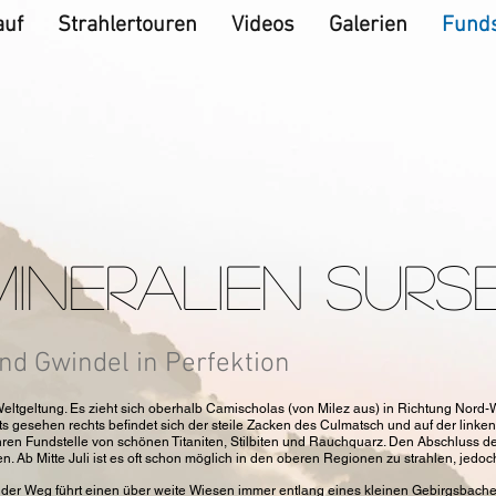
auf
Strahlertouren
Videos
Galerien
Funds
MINERALIEN SURS
nd Gwindel in Perfektion
 Weltgeltung. Es zieht sich oberhalb Camischolas (von Milez aus) in Richtung Nord
s gesehen rechts befindet sich der steile Zacken des Culmatsch und auf der link
hren Fundstelle von schönen Titaniten, Stilbiten und Rauchquarz. Den Abschluss 
en. Ab Mitte Juli ist es oft schon möglich in den oberen Regionen zu strahlen, jed
d der Weg führt einen über weite Wiesen immer entlang eines kleinen Gebirgsbaches