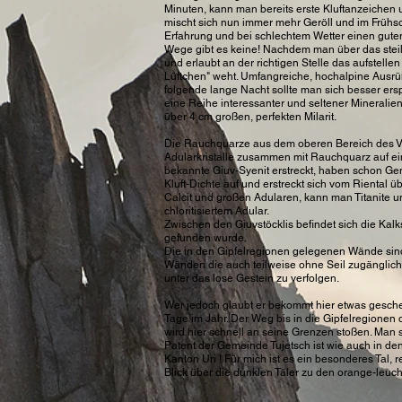
Minuten, kann man bereits erste Kluftanzeichen 
mischt sich nun immer mehr Geröll und im Frühs
Erfahrung und bei schlechtem Wetter einen guten
Wege gibt es keine! Nachdem man über das steile
und erlaubt an der richtigen Stelle das aufstelle
Lüftchen" weht. Umfangreiche, hochalpine Ausrüßt
folgende lange Nacht sollte man sich besser ers
eine Reihe interessanter und seltener Mineralien
über 4 cm großen, perfekten Milarit.
Die Rauchquarze aus dem oberen Bereich des Va
Adularkristalle zusammen mit Rauchquarz auf ein
bekannte Giuv-Syenit erstreckt, haben schon Gen
Kluft-Dichte auf und erstreckt sich vom Riental ü
Calcit und großen Adularen, kann man Titanite u
chloritisiertem Adular.
Zwischen den Giuvstöcklis befindet sich die Kal
gefunden wurde.
Die in den Gipfelregionen gelegenen Wände sind
Wänden die auch teilweise ohne Seil zugänglich
unter das lose Gestein zu verfolgen.
Wer jedoch glaubt er bekommt hier etwas geschen
Tage im Jahr. Der Weg bis in die Gipfelregionen 
wird hier schnell an seine Grenzen stoßen. Man s
Patent der Gemeinde Tujetsch ist wie auch in d
Kanton Uri ! Für mich ist es ein besonderes Tal,
Blick über die dunklen Täler zu den orange-leuc