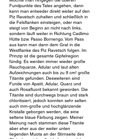
Möchte man hingegen die oberen
Fundpunkte des Tales angehen, dann
kann man entweder direkt weiter auf den
Piz Ravetsch zuhalten und schließlich in
die Felsflanken einsteigen, oder man
steigt von Beginn an nicht nach links,
sondern läuft weiter in Richtung Cadlimo
Hütte bzw. Passo Bornengo. Vom Pass
aus kann man dann dem Grat in die
Westflanke des Piz Ravetsch folgen. Im
Prinzip ist die gesamte Gipfelregion
fündig. Es werden immer wieder große
Rauchquarze, Adular und laut alten
Aufzeichnungen auch bis zu 9 cm! große
Titanite gefunden. Desweiteren sind
Funde von Apatit, Adular, Quarz und
auch Rosafluorit bekannt geworden. Die
Titanite sind durchwegs braun und stark
chloritisiert, jedoch konnten sehr selten
auch mm-große und hochglänzende
Kristalle geborgen werden, die eine
seltene blaue Färbung zeigen. Meiner
Meinung nach stammen diese Titanite
aber eher aus der weiter unten
liegenden Muota an der Stirnseite des