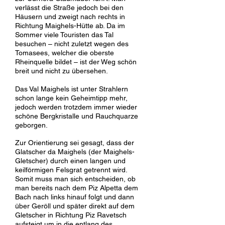
verlässt die Straße jedoch bei den
Häusern und zweigt nach rechts in
Richtung Maighels-Hütte ab. Da im
Sommer viele Touristen das Tal
besuchen – nicht zuletzt wegen des
Tomasees, welcher die oberste
Rheinquelle bildet – ist der Weg schön
breit und nicht zu übersehen.
Das Val Maighels ist unter Strahlern
schon lange kein Geheimtipp mehr,
jedoch werden trotzdem immer wieder
schöne Bergkristalle und Rauchquarze
geborgen.
Zur Orientierung sei gesagt, dass der
Glatscher da Maighels (der Maighels-
Gletscher) durch einen langen und
keilförmigen Felsgrat getrennt wird.
Somit muss man sich entscheiden, ob
man bereits nach dem Piz Alpetta dem
Bach nach links hinauf folgt und dann
über Geröll und später direkt auf dem
Gletscher in Richtung Piz Ravetsch
aufsteigt um in die entlang des