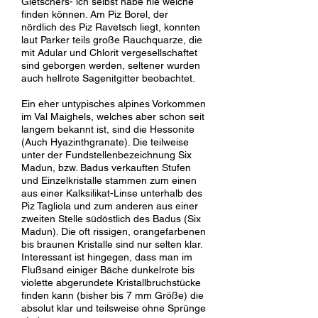
Gletschers- ich selbst habe nie welche
finden können. Am Piz Borel, der
nördlich des Piz Ravetsch liegt, konnten
laut Parker teils große Rauchquarze, die
mit Adular und Chlorit vergesellschaftet
sind geborgen werden, seltener wurden
auch hellrote Sagenitgitter beobachtet.
Ein eher untypisches alpines Vorkommen
im Val Maighels, welches aber schon seit
langem bekannt ist, sind die Hessonite
(Auch Hyazinthgranate). Die teilweise
unter der Fundstellenbezeichnung Six
Madun, bzw. Badus verkauften Stufen
und Einzelkristalle stammen zum einen
aus einer Kalksilikat-Linse unterhalb des
Piz Tagliola und zum anderen aus einer
zweiten Stelle südöstlich des Badus (Six
Madun). Die oft rissigen, orangefarbenen
bis braunen Kristalle sind nur selten klar.
Interessant ist hingegen, dass man im
Flußsand einiger Bäche dunkelrote bis
violette abgerundete Kristallbruchstücke
finden kann (bisher bis 7 mm Größe) die
absolut klar und teilsweise ohne Sprünge